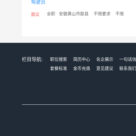
驾驶员
/
全职
/
安徽黄山市歙县
/
不限要求
/
不限
面议
栏目导航:
职位搜索
简历中心
名企展示
一句话
套餐标准
金币充值
意见建议
联系我