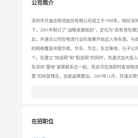
公司简介
深圳市共速达物流股份有限公司成立于1998年。响应深
下，2001年制订了“战略发展规划”，定位为“具有领
此，共速达公司在物流行业的发展开始迈入快车道。与此同
的网络覆盖中国华南、华东、华北、东北等地，分子公司
个。在建立“快运网”和“配送网”的同时，共速达加大投
及深圳“基地”紧密联系在一起，而且可在线即时查询物
置”的经营理念，加紧品牌建设。2005年11月，共速达
已从一个提供传统物流服务的企业，发展成为一家具有
合性的第三方物流企业，在国内获得的相关荣誉更是数不
洽谈，致力于提升供应链核心服务能力。共速达业已引
际配送、信息技术方面的实力，以及多年服务国内外著
在招职位
力，为共速达的未来发展提供“加速度”。选择共速达，
信为本、服务至上、追求双赢”的服务方针，努力打造国