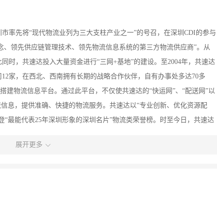
圳市率先将“现代物流业列为三大支柱产业之一”的号召，在深圳CDI的参与
先理念、领先供应链管理技术、领先物流信息系统的第三方物流供应商”。从
时，共速达投入大量资金进行“三网+基地”的建设。至2004年，共速达
12家，在西北、西南拥有长期的战略合作伙伴，自有办事处多达70多
入搭建物流信息平台。通过此平台，不仅使共速达的“快运网”、“配送网”以
流信息，提供准确、快捷的物流服务。共速达以“专业创新、优化资源配
荣登“最能代表25年深圳形象的深圳名片”物流类荣誉榜。时至今日，共速达
提供集装箱运输、干线运输、区域配送、仓储加工和国际物流等服务的综
展开更多
胜数。2004年至今，共速达以公开上市为契机，加紧与国际物流巨头的
进一家强有力的国际战略合作伙伴。凭借该国际战略联盟在仓储管理、城
名品牌积累的经验，共速达必将进一步提升对国内外大客户的整体服务能
就是选择了“运速快，配送深，信息广”的专业物流服务。共速达将秉承“诚
际物流行业著名品牌。