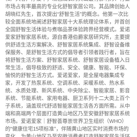
市场占有率最高的专业化舒智家居公司。其品牌创始人
胡晓红先生，首次提出“舒智生活”的概念。他第一次比
较全面系统地阐述舒智家居十大系统理论体系，并首创
全国舒智生活体验与煮咖品茶体验跨界经营模式。爱诺
爱家舒智家居系统，源自香港伯爵家居研究所，主要提
供舒适生活方案解决、舒智家居系统集成、舒智设备维
保服务、是舒智生活方式的倡导者引领者践行者，旨在
将舒智生活方案、舒智家居系统、舒智家居设备植入日
常生活，倡导极致的舒适、安全、健康、智能、环保、
愉悦的舒智生活方式。爱诺爱家，是全屋电器集成专
家，开发了热泵系统、空调系统、采暖系统、热水系
统、水质处理、新风系统、中央除尘、智能家居、影音
系统、节能系统、家用电器、厨卫系列十二大类上百个
子系统，涵盖现代舒适智能家居生活各方面所需。从中
端和高端两个层面打造黄山地区乃至安徽舒智家居系统
市场。爱诺爱家｜舒智荟尊崇世界卫生组织（WHO）
的“健康住宅15项标准”，伴随黄山地区实时消费市场的
变化，为黄山地区乃至安徽消费者打造舒智家居生活环